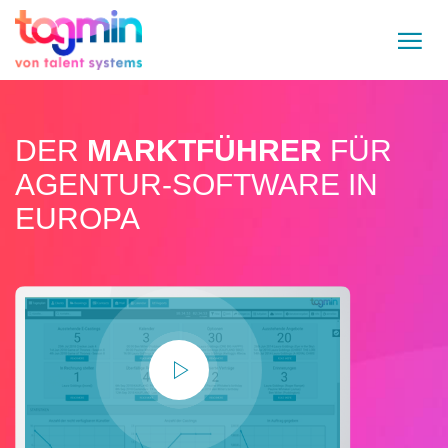
DER
MARKTFÜHRER
FÜR
AGENTUR-SOFTWARE IN
EUROPA