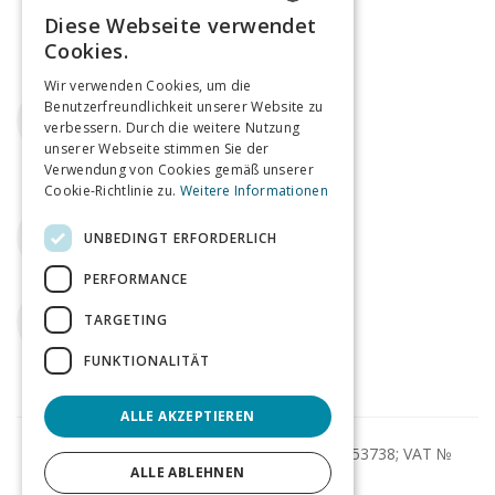
Diese Webseite verwendet
ENGLISH
Cookies.
GERMAN
Wir verwenden Cookies, um die
Email
Benutzerfreundlichkeit unserer Website zu
verbessern. Durch die weitere Nutzung
agents@tagmin.co.uk
unserer Webseite stimmen Sie der
Verwendung von Cookies gemäß unserer
Cookie-Richtlinie zu.
Weitere Informationen
Telefon
UNBEDINGT ERFORDERLICH
+44 (0)207 112 8185
PERFORMANCE
Twitter
TARGETING
tagminUK
FUNKTIONALITÄT
ALLE AKZEPTIEREN
© Tagmin Ltd 2013-2026; Company № 08753738; VAT №
ALLE ABLEHNEN
227621320;