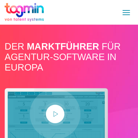
DER
MARKTFÜHRER
FÜR
AGENTUR-SOFTWARE IN
EUROPA