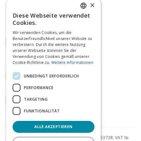
×
Diese Webseite verwendet
ENGLISH
Cookies.
GERMAN
Wir verwenden Cookies, um die
Email
Benutzerfreundlichkeit unserer Website zu
verbessern. Durch die weitere Nutzung
agents@tagmin.co.uk
unserer Webseite stimmen Sie der
Verwendung von Cookies gemäß unserer
Cookie-Richtlinie zu.
Weitere Informationen
Telefon
UNBEDINGT ERFORDERLICH
+44 (0)207 112 8185
PERFORMANCE
Twitter
TARGETING
tagminUK
FUNKTIONALITÄT
ALLE AKZEPTIEREN
© Tagmin Ltd 2013-2026; Company № 08753738; VAT №