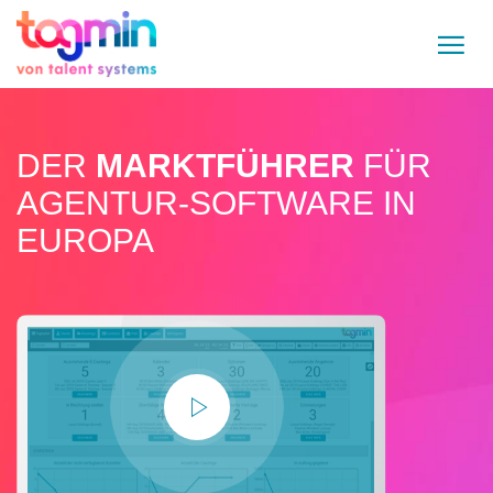
DER
MARKTFÜHRER
FÜR
AGENTUR-SOFTWARE IN
EUROPA