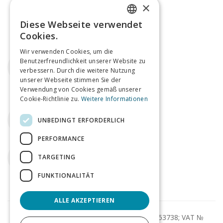
×
Diese Webseite verwendet
ENGLISH
Cookies.
GERMAN
Wir verwenden Cookies, um die
Email
Benutzerfreundlichkeit unserer Website zu
verbessern. Durch die weitere Nutzung
agents@tagmin.co.uk
unserer Webseite stimmen Sie der
Verwendung von Cookies gemäß unserer
Cookie-Richtlinie zu.
Weitere Informationen
Telefon
UNBEDINGT ERFORDERLICH
+44 (0)207 112 8185
PERFORMANCE
Twitter
TARGETING
tagminUK
FUNKTIONALITÄT
ALLE AKZEPTIEREN
© Tagmin Ltd 2013-2026; Company № 08753738; VAT №