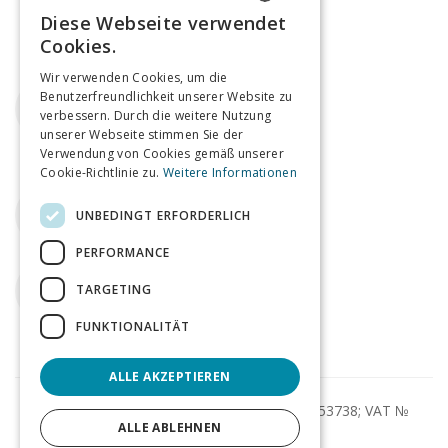
Diese Webseite verwendet
ENGLISH
Cookies.
GERMAN
Wir verwenden Cookies, um die
Email
Benutzerfreundlichkeit unserer Website zu
verbessern. Durch die weitere Nutzung
agents@tagmin.co.uk
unserer Webseite stimmen Sie der
Verwendung von Cookies gemäß unserer
Cookie-Richtlinie zu.
Weitere Informationen
Telefon
UNBEDINGT ERFORDERLICH
+44 (0)207 112 8185
PERFORMANCE
Twitter
TARGETING
tagminUK
FUNKTIONALITÄT
ALLE AKZEPTIEREN
© Tagmin Ltd 2013-2026; Company № 08753738; VAT №
ALLE ABLEHNEN
227621320;