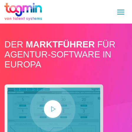
DER
MARKTFÜHRER
FÜR
AGENTUR-SOFTWARE IN
EUROPA