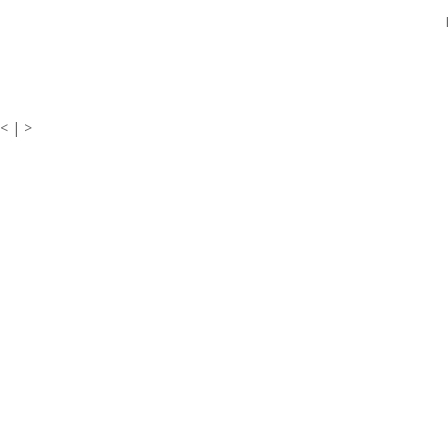
< | >